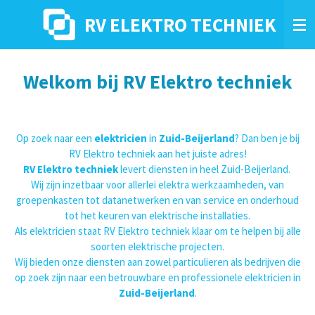
Ga
RV ELEKTRO TECHNIEK
direct
naar
de
hoofdinhoud
Welkom bij RV Elektro techniek
Op zoek naar een
elektricien
in
Zuid-Beijerland
? Dan ben je bij
RV Elektro techniek aan het juiste adres!
RV Elektro techniek
levert diensten in heel Zuid-Beijerland.
Wij zijn inzetbaar voor allerlei elektra werkzaamheden, van
groepenkasten tot datanetwerken en van service en onderhoud
tot het keuren van elektrische installaties.
Als elektricien staat RV Elektro techniek klaar om te helpen bij alle
soorten elektrische projecten.
Wij bieden onze diensten aan zowel particulieren als bedrijven die
op zoek zijn naar een betrouwbare en professionele elektricien in
Zuid-Beijerland
.