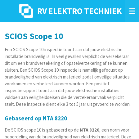
Ga
RV ELEKTRO TECHNIEK
direct
naar
de
hoofdinhoud
SCIOS Scope 10
Een SCIOS Scope 10 inspectie toont aan dat jouw elektrische
installatie brandveilig is. In veel gevallen verplicht de verzekeraar
dit om een brandverzekering of opstelverzekering af te kunnen
sluiten. Een SCIOS Scope 10 inspectie is namelijk gefocust op
brandveiligheid van elektrisch materieel zodat onveilige situaties
voorkomen en verbeterd kunnen worden. Een positief
inspectierapport toont aan dat jouw elektrische installaties
voldoen aan veiligheidseisen die de verzekeraar vaak verplicht
stelt. Deze inspectie dient elke 3 tot 5 jaar uitgevoerd te worden.
Gebaseerd op NTA 8220
De SCIOS scope 10 is gebaseerd op de
NTA 8220
, een norm voor
beoordeling van de brandveiligheid van elektrisch materieel. Deze