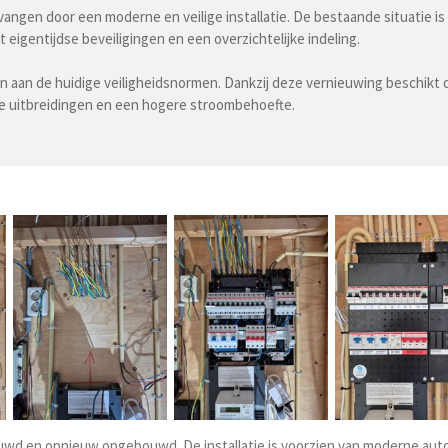
rvangen door een moderne en veilige installatie. De bestaande situatie 
igentijdse beveiligingen en een overzichtelijke indeling.
oen aan de huidige veiligheidsnormen. Dankzij deze vernieuwing beschi
tige uitbreidingen en een hogere stroombehoefte.
ieuwd en opnieuw opgebouwd. De installatie is voorzien van moderne aut