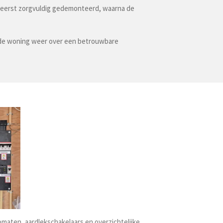
is eerst zorgvuldig gedemonteerd, waarna de
kt de woning weer over een betrouwbare
omaten, aardlekschakelaars en overzichtelijke