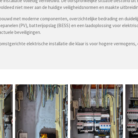
che installatie volledig vernieuwd. De oorspronkelijke situatie bestond
oldeed niet meer aan de huidige veiligheidsnormen en maakte uitbreiding
bouwd met moderne componenten, overzichtelijke bedrading en duidelijk
anelen (PV), batterijopslag (BESS) en een laadoplossing voor elektrisch
actuele beveiligingen.
komstgerichte elektrische installatie die klaar is voor hogere vermoge