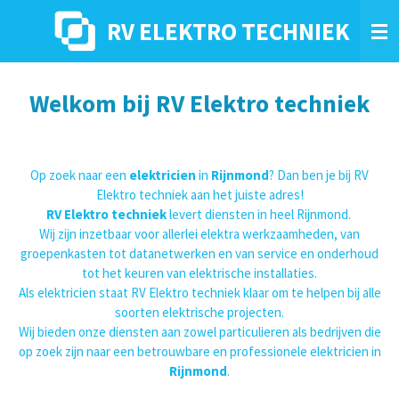
Ga
RV ELEKTRO TECHNIEK
direct
naar
de
hoofdinhoud
Welkom bij RV Elektro techniek
Op zoek naar een
elektricien
in
Rijnmond
? Dan ben je bij RV
Elektro techniek aan het juiste adres!
RV Elektro techniek
levert diensten in heel Rijnmond.
Wij zijn inzetbaar voor allerlei elektra werkzaamheden, van
groepenkasten tot datanetwerken en van service en onderhoud
tot het keuren van elektrische installaties.
Als elektricien staat RV Elektro techniek klaar om te helpen bij alle
soorten elektrische projecten.
Wij bieden onze diensten aan zowel particulieren als bedrijven die
op zoek zijn naar een betrouwbare en professionele elektricien in
Rijnmond
.