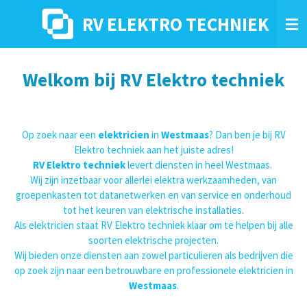
Ga
RV ELEKTRO TECHNIEK
direct
naar
de
hoofdinhoud
Welkom bij RV Elektro techniek
Op zoek naar een
elektricien
in
Westmaas
? Dan ben je bij RV
Elektro techniek aan het juiste adres!
RV Elektro techniek
levert diensten in heel Westmaas.
Wij zijn inzetbaar voor allerlei elektra werkzaamheden, van
groepenkasten tot datanetwerken en van service en onderhoud
tot het keuren van elektrische installaties.
Als elektricien staat RV Elektro techniek klaar om te helpen bij alle
soorten elektrische projecten.
Wij bieden onze diensten aan zowel particulieren als bedrijven die
op zoek zijn naar een betrouwbare en professionele elektricien in
Westmaas
.