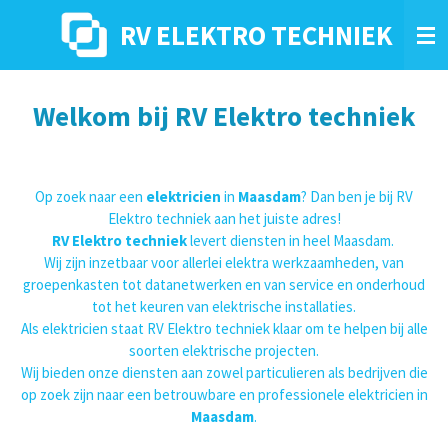
Ga
RV ELEKTRO TECHNIEK
direct
naar
de
hoofdinhoud
Welkom bij RV Elektro techniek
Op zoek naar een
elektricien
in
Maasdam
? Dan ben je bij RV
Elektro techniek aan het juiste adres!
RV Elektro techniek
levert diensten in heel Maasdam.
Wij zijn inzetbaar voor allerlei elektra werkzaamheden, van
groepenkasten tot datanetwerken en van service en onderhoud
tot het keuren van elektrische installaties.
Als elektricien staat RV Elektro techniek klaar om te helpen bij alle
soorten elektrische projecten.
Wij bieden onze diensten aan zowel particulieren als bedrijven die
op zoek zijn naar een betrouwbare en professionele elektricien in
Maasdam
.