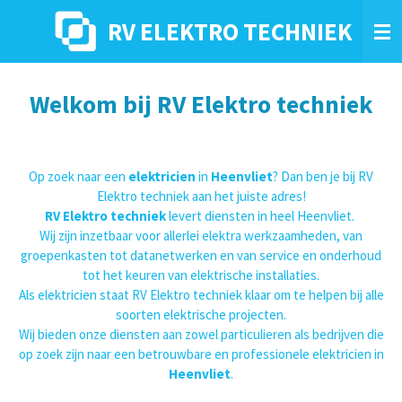
Ga
RV ELEKTRO TECHNIEK
direct
naar
de
hoofdinhoud
Welkom bij RV Elektro techniek
Op zoek naar een
elektricien
in
Heenvliet
? Dan ben je bij RV
Elektro techniek aan het juiste adres!
RV Elektro techniek
levert diensten in heel Heenvliet.
Wij zijn inzetbaar voor allerlei elektra werkzaamheden, van
groepenkasten tot datanetwerken en van service en onderhoud
tot het keuren van elektrische installaties.
Als elektricien staat RV Elektro techniek klaar om te helpen bij alle
soorten elektrische projecten.
Wij bieden onze diensten aan zowel particulieren als bedrijven die
op zoek zijn naar een betrouwbare en professionele elektricien in
Heenvliet
.