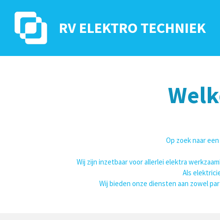
Ga
direct
RV ELEKTRO TECHNIEK
naar
de
hoofdinhoud
Welk
Op zoek naar ee
Wij zijn inzetbaar voor allerlei elektra werkz
Als elektric
Wij bieden onze diensten aan zowel part