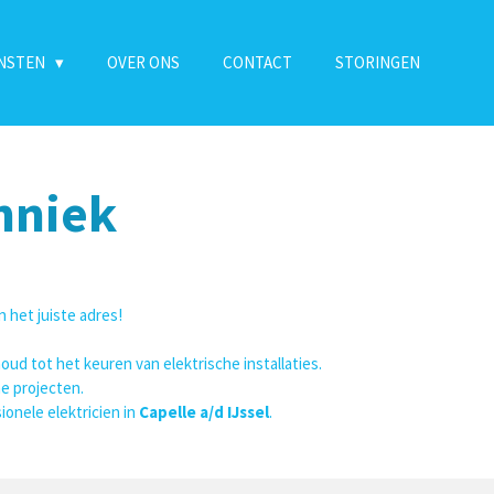
ENSTEN
OVER ONS
CONTACT
STORINGEN
hniek
n het juiste adres!
ud tot het keuren van elektrische installaties.
he projecten.
ionele elektricien in
Capelle a/d IJssel
.